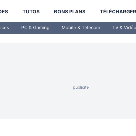
DES
TUTOS
BONS PLANS
TÉLÉCHARGE
vices
PC & Gaming
Mobile & Telecom
TV & Vidé