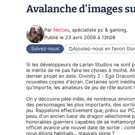
Avalanche d'images sur
Par
Nerces
,
spécialiste pc & gaming
.
Publié le
23 avril 2009 à 13h08
Suivez-nous
Ajoutez-nous en favori
Goo
Si les développeurs de Larian Studios ne sont p
le mérite de ne pas faire les choses à moitié. Ai
dernier projet en date, Divinity 2 - Ego Dracon
nouvelles copies d'écran. Certaines sont inédite
qu'importe, les amateurs de jeu de rôle auront l
On y découvre pêle-mêle, de nombreux environn
des personnages les plus importants, des sorti
jeu. Rappelons effectivement que, prévu sur PC
peau d'un ancien tueur de dragon sélectionné p
honorables guerriers capables de se métamorpho
officiel avance une nouvel date de sortie :
comi
nous étions habitués... mauvais signe ?