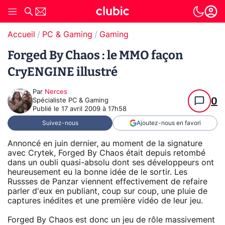
Accueil
PC & Gaming
Gaming
Forged By Chaos : le MMO façon
CryENGINE illustré
Par
Nerces
0
Spécialiste PC & Gaming
Publié le
17 avril 2009 à 17h58
Suivez-nous
Ajoutez-nous en favori
Annoncé en juin dernier, au moment de la signature
avec Crytek, Forged By Chaos était depuis retombé
dans un oubli quasi-absolu dont ses développeurs ont
heureusement eu la bonne idée de le sortir. Les
Russses de Panzar viennent effectivement de refaire
parler d'eux en publiant, coup sur coup, une pluie de
captures inédites et une première vidéo de leur jeu.
Forged By Chaos est donc un jeu de rôle massivement