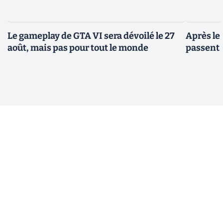
Le gameplay de GTA VI sera dévoilé le 27
Après le
août, mais pas pour tout le monde
passent 