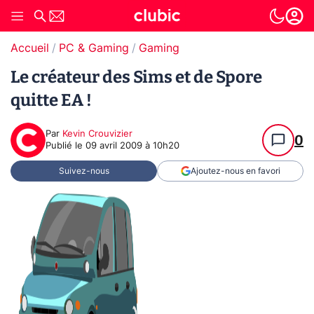
Accueil
PC & Gaming
Gaming
Le créateur des Sims et de Spore
quitte EA !
Par
Kevin Crouvizier
0
Publié le
09 avril 2009 à 10h20
Suivez-nous
Ajoutez-nous en favori