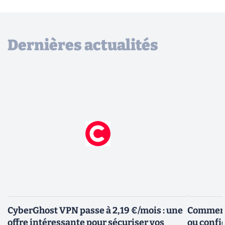
Dernières actualités
CyberGhost VPN passe à 2,19 €/mois : une
Comment 
offre intéressante pour sécuriser vos
ou confid