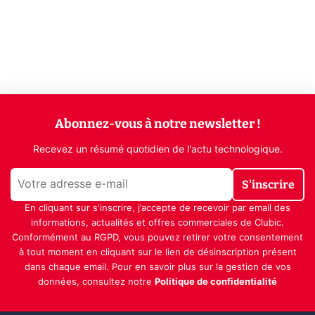
Abonnez-vous à notre newsletter !
Recevez un résumé quotidien de l'actu technologique.
S'inscrire
En cliquant sur s'inscrire, j’accepte de recevoir par email des
informations, actualités et offres commerciales de Clubic.
Conformément au RGPD, vous pouvez retirer votre consentement
à tout moment en cliquant sur le lien de désinscription présent
dans chaque email. Pour en savoir plus sur la gestion de vos
données, consultez notre
Politique de confidentialité