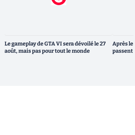
Le gameplay de GTA VI sera dévoilé le 27
Après le
août, mais pas pour tout le monde
passent 