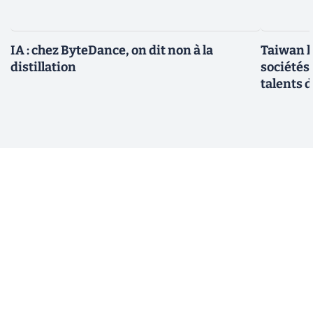
IA : chez ByteDance, on dit non à la
Taiwan l
distillation
sociétés
talents d