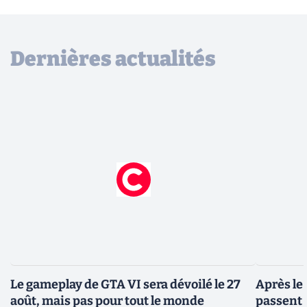
Dernières actualités
Le gameplay de GTA VI sera dévoilé le 27
Après le
août, mais pas pour tout le monde
passent 