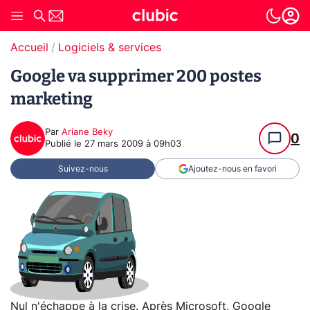
Accueil
Logiciels & services
Google va supprimer 200 postes
marketing
Par
Ariane Beky
0
Publié le
27 mars 2009 à 09h03
Suivez-nous
Ajoutez-nous en favori
Nul n'échappe à la crise. Après Microsoft, Google