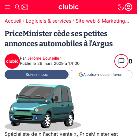
Accueil
Logiciels & services
Site web & Marketing Digital
PriceMinister cède ses petites
annonces automobiles à l’Argus
Par
Jérôme Bouteiller
0
Publié le
26 mars 2009 à 17h00
Suivez-nous
Ajoutez-nous en favori
Spécialiste de « l'achat vente », PriceMinister est