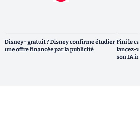
Disney+ gratuit ? Disney confirme étudier
Fini le c
une offre financée par la publicité
lancez-vo
son IA i