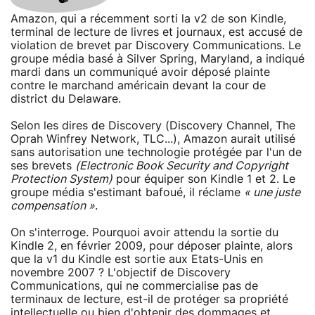
Amazon, qui a récemment sorti la v2 de son Kindle,
terminal de lecture de livres et journaux, est accusé de
violation de brevet par Discovery Communications. Le
groupe média basé à Silver Spring, Maryland, a indiqué
mardi dans un communiqué avoir déposé plainte
contre le marchand américain devant la cour de
district du Delaware.
Selon les dires de Discovery (Discovery Channel, The
Oprah Winfrey Network, TLC...), Amazon aurait utilisé
sans autorisation une technologie protégée par l'un de
ses brevets
(Electronic Book Security and Copyright
Protection System)
pour équiper son Kindle 1 et 2. Le
groupe média s'estimant bafoué, il réclame
« une juste
compensation »
.
On s'interroge. Pourquoi avoir attendu la sortie du
Kindle 2, en février 2009, pour déposer plainte, alors
que la v1 du Kindle est sortie aux Etats-Unis en
novembre 2007 ? L'objectif de Discovery
Communications, qui ne commercialise pas de
terminaux de lecture, est-il de protéger sa propriété
intellectuelle ou bien d'obtenir des dommages et