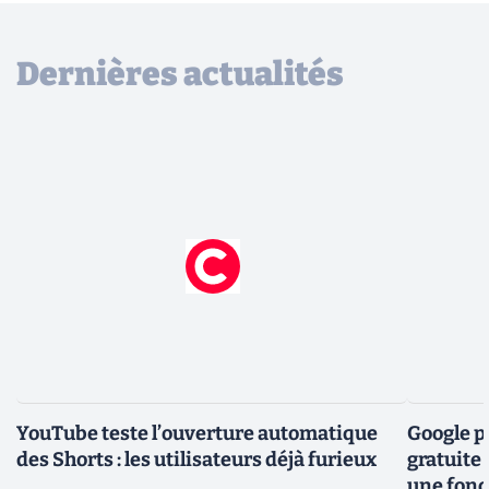
Dernières actualités
YouTube teste l’ouverture automatique
Google po
des Shorts : les utilisateurs déjà furieux
gratuite 
une fonc