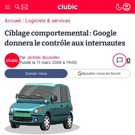
Accueil
Logiciels & services
Ciblage comportemental : Google
donnera le contrôle aux internautes
Par
Jérôme Bouteiller
0
Publié le
11 mars 2009 à 11h05
Suivez-nous
Ajoutez-nous en favori