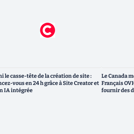
ni le casse-tête de la création de site :
Le Canada me
ncez-vous en 24 h grâce à Site Creator et
Français OVH
n IA intégrée
fournir des 