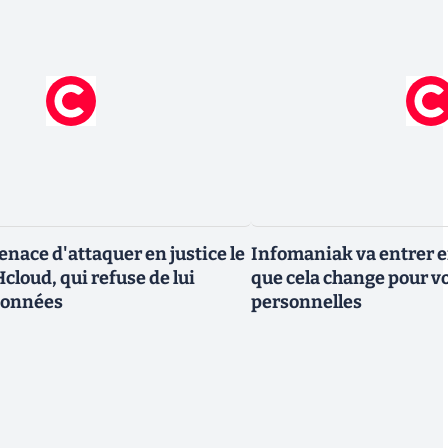
nace d'attaquer en justice le
Infomaniak va entrer en
cloud, qui refuse de lui
que cela change pour v
données
personnelles