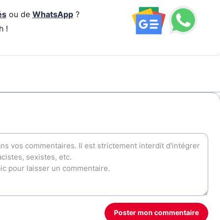
és
ou de
WhatsApp
?
h !
Poster mon commentaire