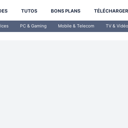
DES
TUTOS
BONS PLANS
TÉLÉCHARGE
vices
PC & Gaming
Mobile & Telecom
TV & Vidé