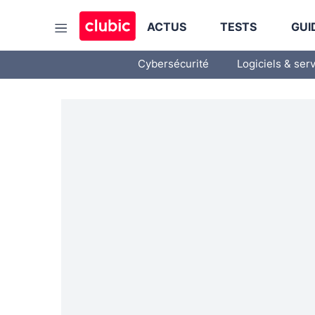
ACTUS
TESTS
GUI
Cybersécurité
Logiciels & ser