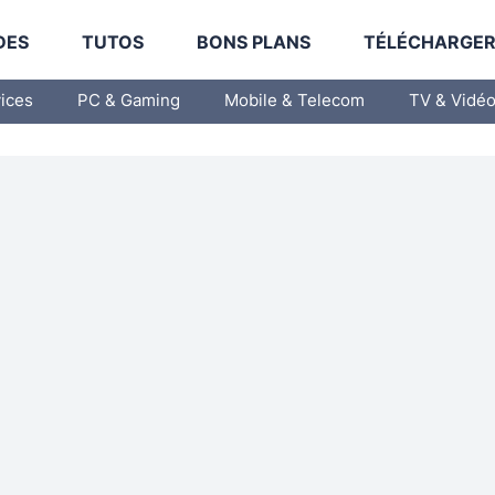
DES
TUTOS
BONS PLANS
TÉLÉCHARGE
vices
PC & Gaming
Mobile & Telecom
TV & Vidé