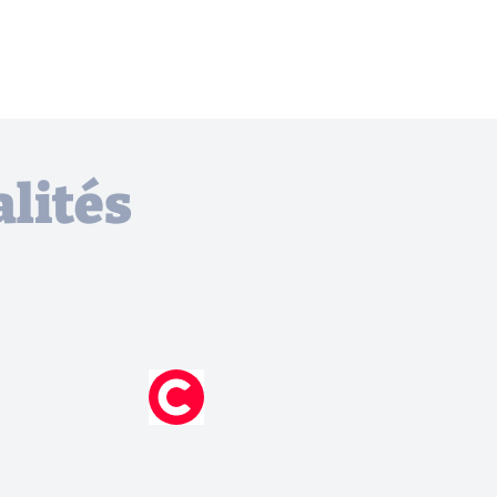
lités