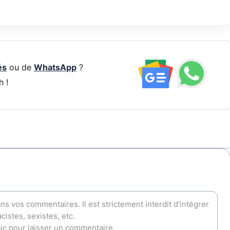
és
ou de
WhatsApp
?
h !