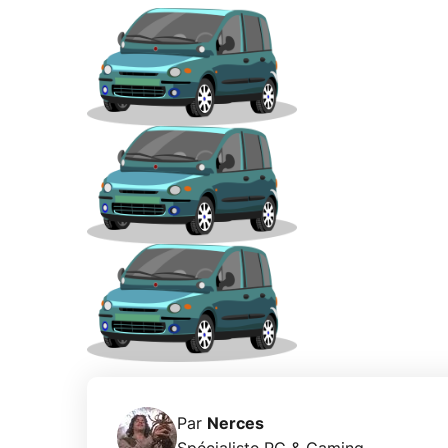
Par
Nerces