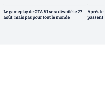
Le gameplay de GTA VI sera dévoilé le 27
Après le
août, mais pas pour tout le monde
passent 