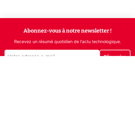
Abonnez-vous à notre newsletter !
Recevez un résumé quotidien de l'actu technologique.
S'inscrire
En cliquant sur s'inscrire, j’accepte de recevoir par email des
informations, actualités et offres commerciales de Clubic.
Conformément au RGPD, vous pouvez retirer votre consentement
à tout moment en cliquant sur le lien de désinscription présent
dans chaque email. Pour en savoir plus sur la gestion de vos
données, consultez notre
Politique de confidentialité