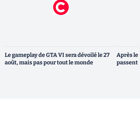
Le gameplay de GTA VI sera dévoilé le 27
Après le
août, mais pas pour tout le monde
passent 