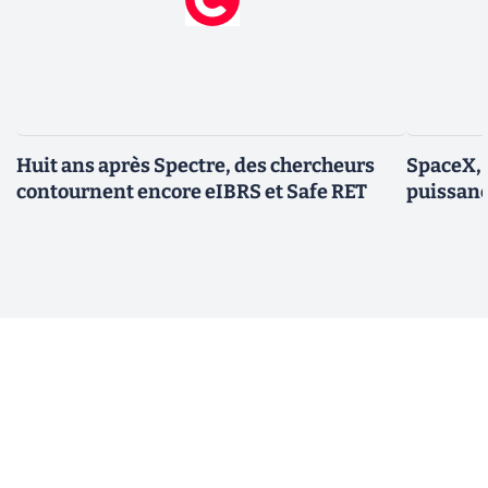
Huit ans après Spectre, des chercheurs
SpaceX, 
contournent encore eIBRS et Safe RET
puissanc