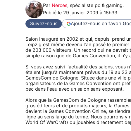
Par
Nerces
,
spécialiste pc & gaming
.
Publié le
29 janvier 2009 à 15h33
Suivez-nous
Ajoutez-nous en favori
Goo
Salon inauguré en 2002 et qui, depuis, prend u
Leipzig est même devenu l'an passé le premier
de 203 000 visiteurs. Un record qui ne devrait 
simple raison que de Games Convention, il n'y a
Si vous avez suivi l'actualité des salons, vous
étaient jusqu'à maintenant prévus du 19 au 23 
GamesCom de Cologne. Située dans une ville plu
organisateurs de la Games Convention ont préfér
bec dans l'eau avec un salon sans exposant.
Alors que la GamesCom de Cologne rassembler
gros éditeurs et de produits majeurs, la Games
devient la Games Convention Online, se tiendra d
ligne au sens large du terme. Nous pourrons y r
World Of WarCraft) ou jouables directement de