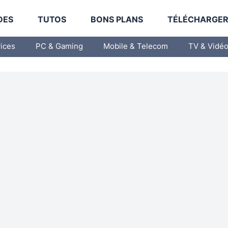
DES
TUTOS
BONS PLANS
TÉLÉCHARGE
vices
PC & Gaming
Mobile & Telecom
TV & Vidé