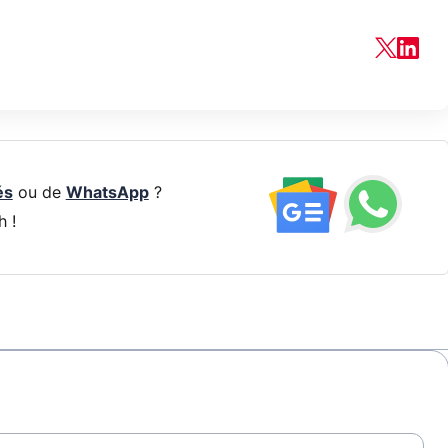
és
ou de
WhatsApp
?
h !