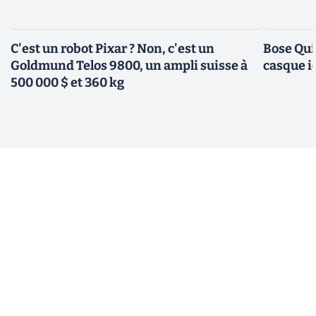
C'est un robot Pixar ? Non, c'est un
Bose Qui
Goldmund Telos 9800, un ampli suisse à
casque i
500 000 $ et 360 kg