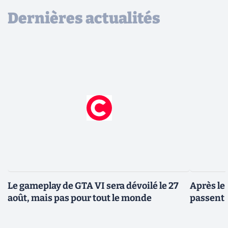
Dernières actualités
Le gameplay de GTA VI sera dévoilé le 27
Après le
août, mais pas pour tout le monde
passent 