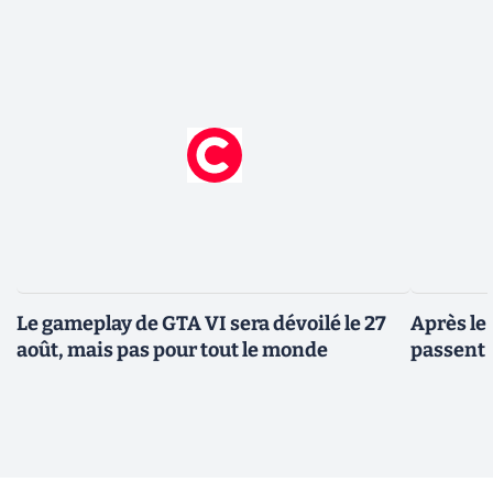
Le gameplay de GTA VI sera dévoilé le 27
Après le
août, mais pas pour tout le monde
passent 