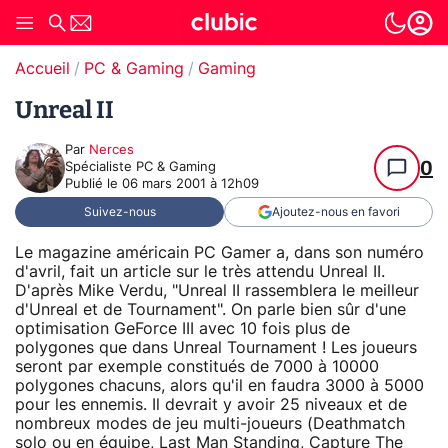
Accueil
PC & Gaming
Gaming
Unreal II
Par
Nerces
0
Spécialiste PC & Gaming
Publié le
06 mars 2001 à 12h09
Suivez-nous
Ajoutez-nous en favori
Le magazine américain PC Gamer a, dans son numéro
d'avril, fait un article sur le très attendu Unreal II.
D'après Mike Verdu, "Unreal II rassemblera le meilleur
d'Unreal et de Tournament". On parle bien sûr d'une
optimisation GeForce III avec 10 fois plus de
polygones que dans Unreal Tournament ! Les joueurs
seront par exemple constitués de 7000 à 10000
polygones chacuns, alors qu'il en faudra 3000 à 5000
pour les ennemis. Il devrait y avoir 25 niveaux et de
nombreux modes de jeu multi-joueurs (Deathmatch
solo ou en équipe, Last Man Standing, Capture The