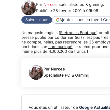
Par
Nerces
,
spécialiste pc & gaming
.
Publié le
28 février 2001 à 09h08
Suivez-nous
Ajoutez-nous en favori
Goo
Un magasin anglais (
Eletronics Boutique
) aurait
presse publié par ce dernier (
ici
) n'est pas trè
ne compte, hélas, pas reprendre les 35 employé
part dans son
communiqué
, le rachat pour une
même plus de 4.000.000 de francs !
Par
Nerces
Spécialiste PC & Gaming
Vous êtes un utilisateur de
Google Actualit