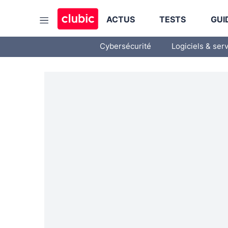
ACTUS
TESTS
GUI
Cybersécurité
Logiciels & ser