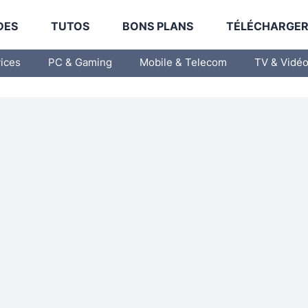
DES
TUTOS
BONS PLANS
TÉLÉCHARGE
vices
PC & Gaming
Mobile & Telecom
TV & Vidé