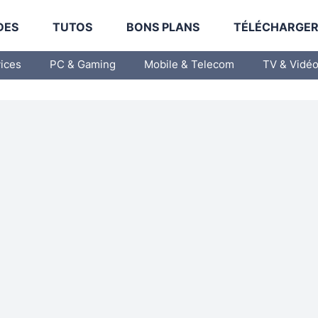
DES
TUTOS
BONS PLANS
TÉLÉCHARGE
vices
PC & Gaming
Mobile & Telecom
TV & Vidé