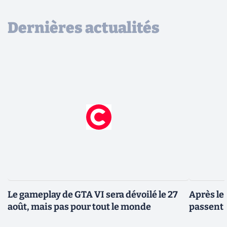
Dernières actualités
Le gameplay de GTA VI sera dévoilé le 27
Après le
août, mais pas pour tout le monde
passent 