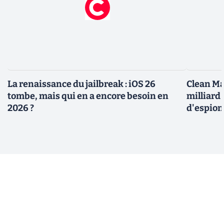
La renaissance du jailbreak : iOS 26
Clean Ma
tombe, mais qui en a encore besoin en
milliard
2026 ?
d'espio