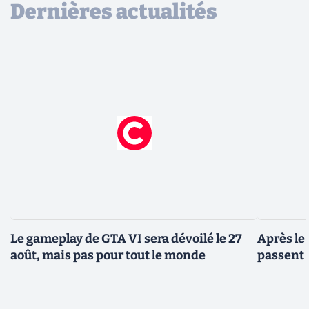
Dernières actualités
Le gameplay de GTA VI sera dévoilé le 27
Après le
août, mais pas pour tout le monde
passent 