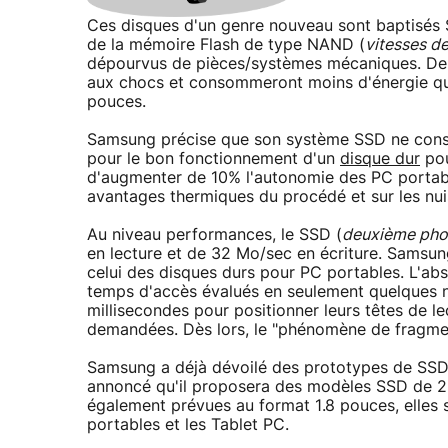
Ces disques d'un genre nouveau sont baptisé
de la mémoire Flash de type NAND (
vitesses de
dépourvus de pièces/systèmes mécaniques. De ce
aux chocs et consommeront moins d'énergie que
pouces.
Samsung précise que son système SSD ne cons
pour le bon fonctionnement d'un
disque dur
pou
d'augmenter de 10% l'autonomie des PC portables
avantages thermiques du procédé et sur les nui
Au niveau performances, le SSD (
deuxième phot
en lecture et de 32 Mo/sec en écriture. Sams
celui des disques durs pour PC portables. L'a
temps d'accès évalués en seulement quelques n
millisecondes pour positionner leurs têtes de l
demandées. Dès lors, le "phénomène de fragmen
Samsung a déjà dévoilé des prototypes de SS
annoncé qu'il proposera des modèles SSD de 2.
également prévues au format 1.8 pouces, elles s
portables et les Tablet PC.