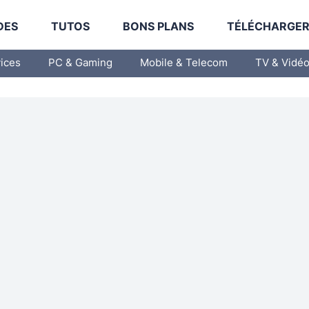
DES
TUTOS
BONS PLANS
TÉLÉCHARGE
vices
PC & Gaming
Mobile & Telecom
TV & Vidé