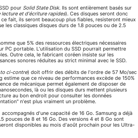
s SSD pour
Solid State Disk
. Ils sont entièrement basés sur
 lecture et d'écriture rapides
). Ces disques seront donc
 fait, ils seront beaucoup plus fiables, resisteront mieux
 les classiques disques durs de 1.8 pouces ou de 2.5
omme que 5% des ressources électriques nécessaires
r PC portable. L'utilisation du SSD pourrait permettre
. Outre cela, le fabricant coréen insiste sur les
sances sonores réduites au strict minimal avec le SSD.
o ci-contre
) doit offrir des débits de l'ordre de 57 Mo/sec
ung estime que ce niveau de performances excède de 150%
bsence de mécanique permet également de disposer de
anosecondes, là ou les disques durs mettent plusieurs
ecture au bon endroit pour consulter les données
tation" n'est plus vraiment un problème.
D accompagnés d'une capacité de 16 Go. Samsung a déjà
5 pouces de 8 et 16 Go. Des versions 4 et 8 Go sont
eront disponibles au mois d'août prochain pour les Ultra-