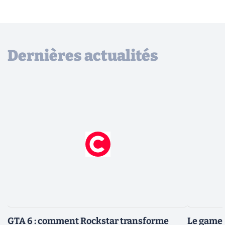
Dernières actualités
GTA 6 : comment Rockstar transforme
Le gamep