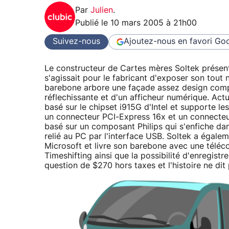
Par
Julien
.
Publié le
10 mars 2005 à 21h00
Suivez-nous
Ajoutez-nous en favori
Goo
Le constructeur de Cartes mères Soltek présent
s'agissait pour le fabricant d'exposer son to
barebone arbore une façade assez design com
réflechissante et d'un afficheur numérique. Act
basé sur le chipset i915G d'Intel et supporte 
un connecteur PCI-Express 16x et un connecteur P
basé sur un composant Philips qui s'enfiche dans 
relié au PC par l'interface USB. Soltek a égale
Microsoft et livre son barebone avec une téléc
Timeshifting ainsi que la possibilité d'enregistr
question de $270 hors taxes et l'histoire ne di