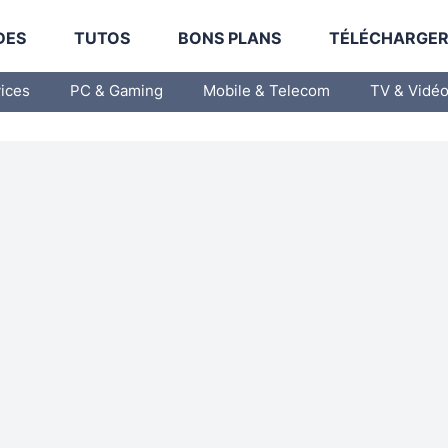
DES
TUTOS
BONS PLANS
TÉLÉCHARGE
vices
PC & Gaming
Mobile & Telecom
TV & Vidé