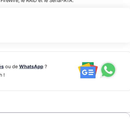
FireWire, le RAID et le Serial-ATA.
és
ou de
WhatsApp
?
h !