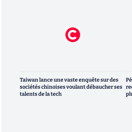
Taiwan lance une vaste enquête sur des
Pé
sociétés chinoises voulant débaucher ses
re
talents de la tech
pl