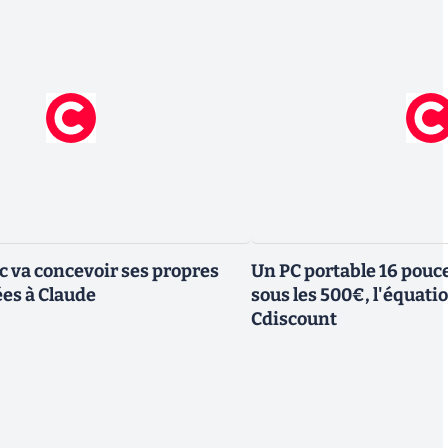
ic va concevoir ses propres
Un PC portable 16 pouc
es à Claude
sous les 500€, l'équati
Cdiscount