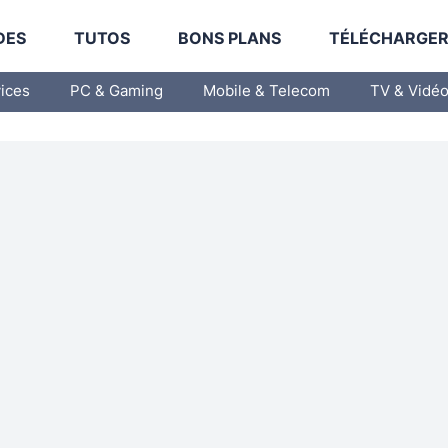
DES
TUTOS
BONS PLANS
TÉLÉCHARGE
vices
PC & Gaming
Mobile & Telecom
TV & Vidé