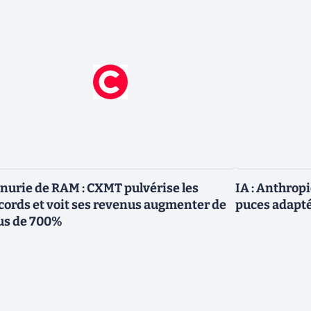
nurie de RAM : CXMT pulvérise les
IA : Anthrop
cords et voit ses revenus augmenter de
puces adapté
us de 700%