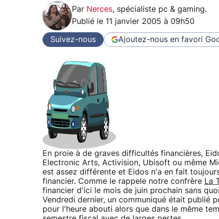
Par
Nerces
,
spécialiste pc & gaming
.
Publié le
11 janvier 2005 à 09h50
Suivez-nous
Ajoutez-nous en favori
Goo
En proie à de graves difficultés financières, Ei
Electronic Arts, Activision, Ubisoft ou même Mi
est assez différente et Eidos n'a en fait toujou
financier. Comme le rappele notre confrère
La 
financier d'ici le mois de juin prochain sans quo
Vendredi dernier, un communiqué était publié p
pour l'heure abouti alors que dans le même temp
semestre fiscal avec de larges pertes.