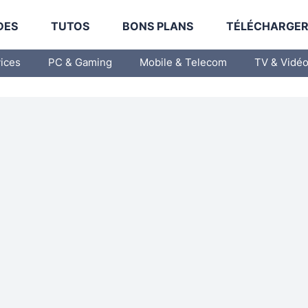
DES
TUTOS
BONS PLANS
TÉLÉCHARGE
vices
PC & Gaming
Mobile & Telecom
TV & Vidé