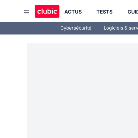
ACTUS
TESTS
GUI
Cybersécurité
Logiciels & ser