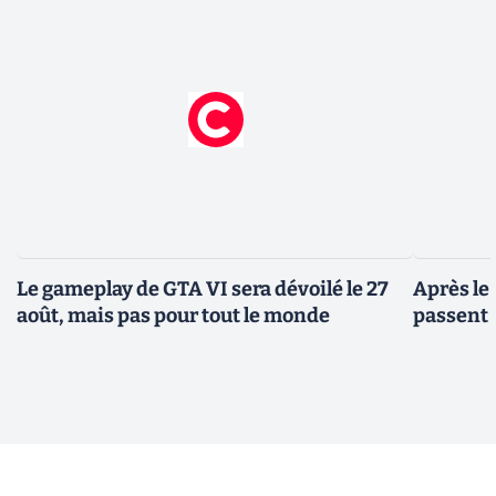
Le gameplay de GTA VI sera dévoilé le 27
Après le
août, mais pas pour tout le monde
passent 