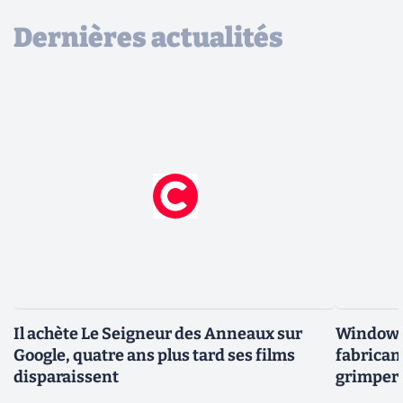
Dernières actualités
Il achète Le Seigneur des Anneaux sur
Windows 
Google, quatre ans plus tard ses films
fabricant
disparaissent
grimper