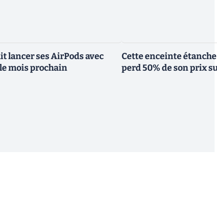
it lancer ses AirPods avec
Cette enceinte étanche
le mois prochain
perd 50% de son prix 