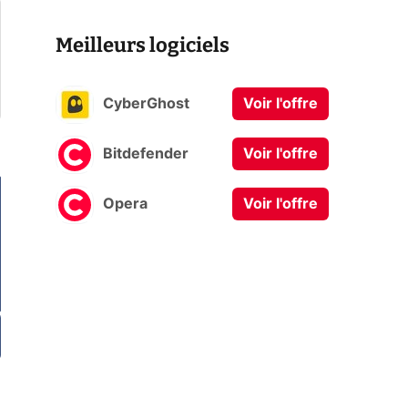
Meilleurs logiciels
CyberGhost
Voir l'offre
Bitdefender
Voir l'offre
Opera
Voir l'offre