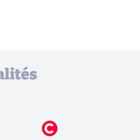
lités