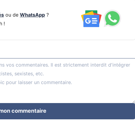
és
ou de
WhatsApp
?
h !
 mon commentaire