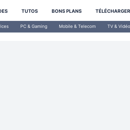
DES
TUTOS
BONS PLANS
TÉLÉCHARGE
vices
PC & Gaming
Mobile & Telecom
TV & Vidé