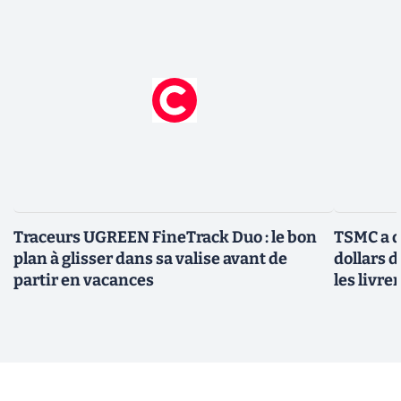
Traceurs UGREEN FineTrack Duo : le bon
TSMC a d
plan à glisser dans sa valise avant de
dollars 
partir en vacances
les livre