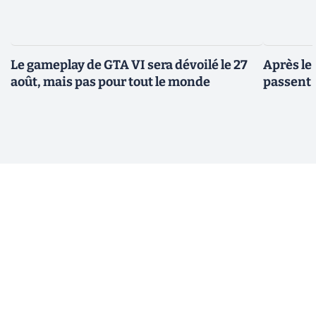
Le gameplay de GTA VI sera dévoilé le 27
Après le
août, mais pas pour tout le monde
passent 