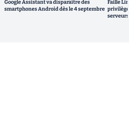
Google Assistant va disparaître des
Faille Li
smartphones Android dès le 4 septembre
privilèg
serveurs