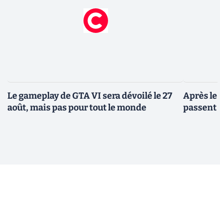
Le gameplay de GTA VI sera dévoilé le 27
Après le
août, mais pas pour tout le monde
passent 