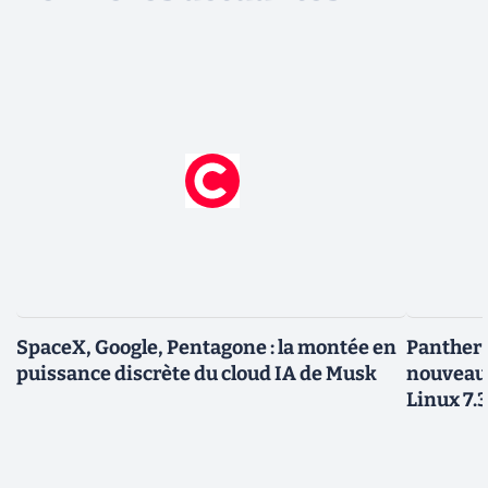
SpaceX, Google, Pentagone : la montée en
Panther L
puissance discrète du cloud IA de Musk
nouveau
Linux 7.