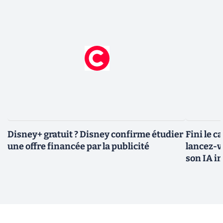
Disney+ gratuit ? Disney confirme étudier
Fini le c
une offre financée par la publicité
lancez-vo
son IA i