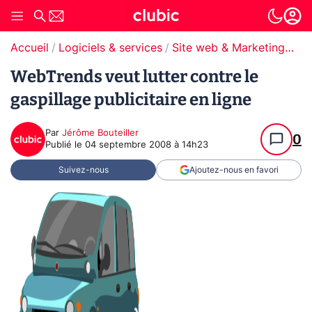
Accueil
Logiciels & services
Site web & Marketing Digital
WebTrends veut lutter contre le
gaspillage publicitaire en ligne
Par
Jérôme Bouteiller
0
Publié le
04 septembre 2008 à 14h23
Suivez-nous
Ajoutez-nous en favori