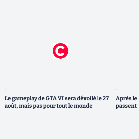
Le gameplay de GTA VI sera dévoilé le 27
Après le
août, mais pas pour tout le monde
passent 