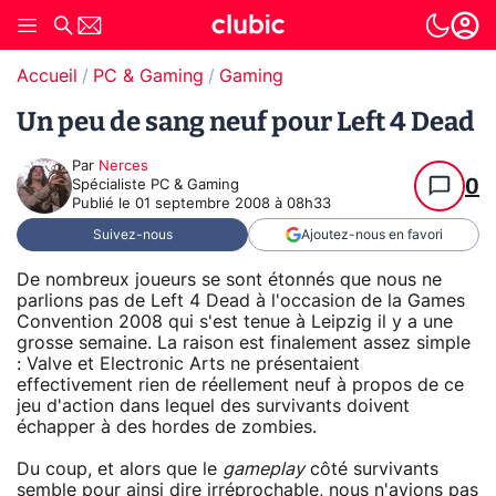
Accueil
PC & Gaming
Gaming
Un peu de sang neuf pour Left 4 Dead
Par
Nerces
0
Spécialiste PC & Gaming
Publié le
01 septembre 2008 à 08h33
Suivez-nous
Ajoutez-nous en favori
De nombreux joueurs se sont étonnés que nous ne
parlions pas de Left 4 Dead à l'occasion de la Games
Convention 2008 qui s'est tenue à Leipzig il y a une
grosse semaine. La raison est finalement assez simple
: Valve et Electronic Arts ne présentaient
effectivement rien de réellement neuf à propos de ce
jeu d'action dans lequel des survivants doivent
échapper à des hordes de zombies.
Du coup, et alors que le
gameplay
côté survivants
semble pour ainsi dire irréprochable, nous n'avions pas