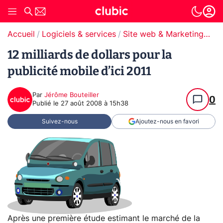
Accueil
Logiciels & services
Site web & Marketing Digital
12 milliards de dollars pour la
publicité mobile d’ici 2011
Par
Jérôme Bouteiller
0
Publié le
27 août 2008 à 15h38
Suivez-nous
Ajoutez-nous en favori
Après une première étude estimant le marché de la