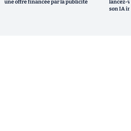
une offre financée par la publicité
lancez-vo
son IA i