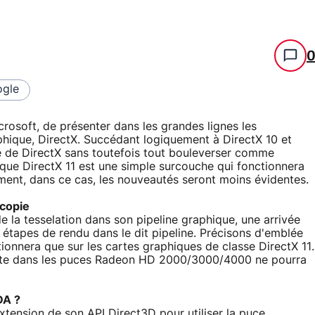
gle
crosoft, de présenter dans les grandes lignes les
phique, DirectX. Succédant logiquement à DirectX 10 et
re de DirectX sans toutefois tout bouleverser comme
ait que DirectX 11 est une simple surcouche qui fonctionnera
lement, dans ce cas, les nouveautés seront moins évidentes.
 copie
e la tesselation dans son pipeline graphique, une arrivée
es étapes de rendu dans le dit pipeline. Précisons d'emblée
tionnera que sur les cartes graphiques de classe DirectX 11.
sente dans les puces Radeon HD 2000/3000/4000 ne pourra
DA ?
xtension de son API Direct3D pour utiliser la puce