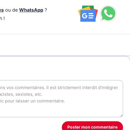
és
ou de
WhatsApp
?
h !
Poster mon commentaire