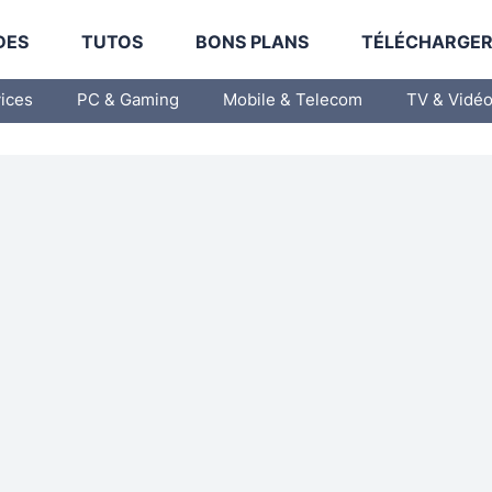
DES
TUTOS
BONS PLANS
TÉLÉCHARGE
vices
PC & Gaming
Mobile & Telecom
TV & Vidé