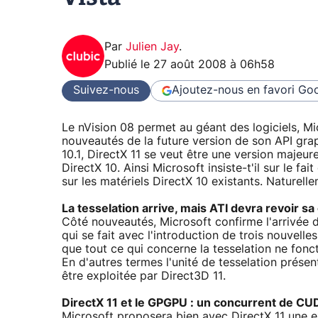
Par
Julien Jay
.
Publié le
27 août 2008 à 06h58
Suivez-nous
Ajoutez-nous en favori
Goo
Le nVision 08 permet au géant des logiciels, Mi
nouveautés de la future version de son API gra
10.1, DirectX 11 se veut être une version majeu
DirectX 10. Ainsi Microsoft insiste-t'il sur le f
sur les matériels DirectX 10 existants. Naturel
La tesselation arrive, mais ATI devra revoir sa
Côté nouveautés, Microsoft confirme l'arrivée d
qui se fait avec l'introduction de trois nouvell
que tout ce qui concerne la tesselation ne fonc
En d'autres termes l'unité de tesselation pré
être exploitée par Direct3D 11.
DirectX 11 et le GPGPU : un concurrent de CU
Microsoft proposera bien avec DirectX 11 une e