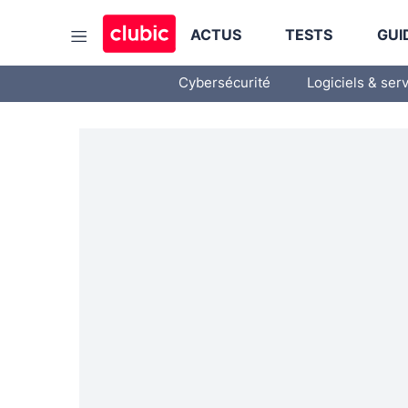
ACTUS
TESTS
GUI
Cybersécurité
Logiciels & ser