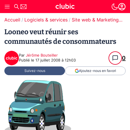
Accueil
Logiciels & services
Site web & Marketing Digital
Looneo veut réunir ses
communautés de consommateurs
Par
Jérôme Bouteiller
0
Publié le
17 juillet 2008 à 12h03
Suivez-nous
Ajoutez-nous en favori