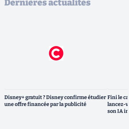
Dernières actualités
Disney+ gratuit ? Disney confirme étudier
Fini le c
une offre financée par la publicité
lancez-vo
son IA i