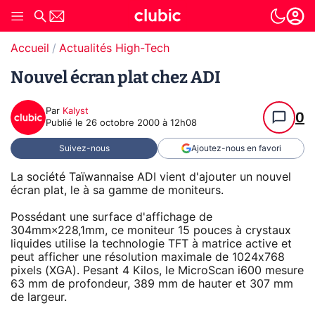
Accueil
Actualités High-Tech
Nouvel écran plat chez ADI
Par
Kalyst
0
Publié le
26 octobre 2000 à 12h08
Suivez-nous
Ajoutez-nous en favori
La société Taïwannaise ADI vient d'ajouter un nouvel
écran plat, le
à sa gamme de moniteurs.
Possédant une surface d'affichage de
304mm×228,1mm, ce moniteur 15 pouces à crystaux
liquides utilise la technologie TFT à matrice active et
peut afficher une résolution maximale de 1024x768
pixels (XGA). Pesant 4 Kilos, le MicroScan i600 mesure
63 mm de profondeur, 389 mm de hauter et 307 mm
de largeur.