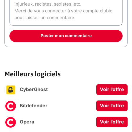
Poster mon commentaire
Meilleurs logiciels
CyberGhost
Voir l'offre
Bitdefender
Voir l'offre
Opera
Voir l'offre