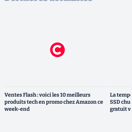
Ventes Flash : voici les 10 meilleurs
La tempér
produits tech en promo chez Amazon ce
SSD chuc
week-end
gratuit v