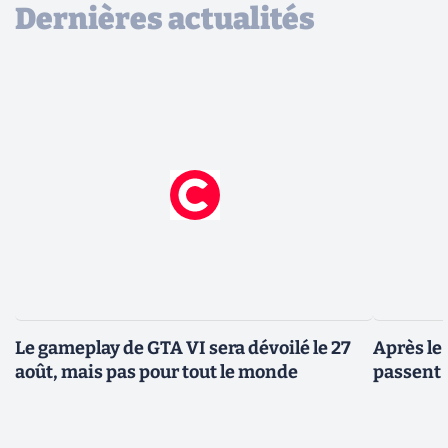
Dernières actualités
Le gameplay de GTA VI sera dévoilé le 27
Après le
août, mais pas pour tout le monde
passent 