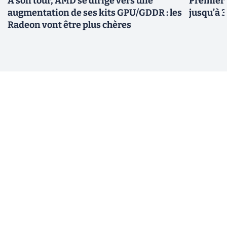
À son tour, AMD se dirige vers une
Premiers
augmentation de ses kits GPU/GDDR : les
jusqu’à 
Radeon vont être plus chères