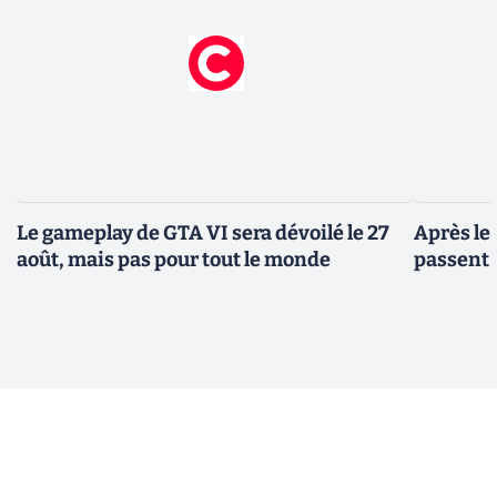
Le gameplay de GTA VI sera dévoilé le 27
Après le
août, mais pas pour tout le monde
passent 