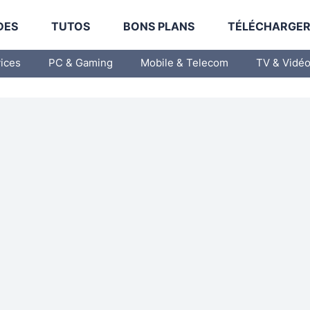
DES
TUTOS
BONS PLANS
TÉLÉCHARGE
vices
PC & Gaming
Mobile & Telecom
TV & Vidé