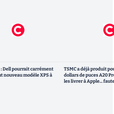
 Dell pourrait carrément
TSMC a déjà produit pou
ut nouveau modèle XPS à
dollars de puces A20 Pr
les livrer à Apple... fa