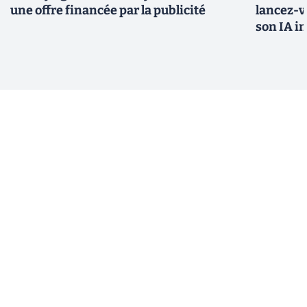
une offre financée par la publicité
lancez-vo
son IA i